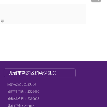
公示
龙岩市新罗区妇幼保健院
院办公室：2323384
妇产科门诊：2326490
婚检优检科：2360023
儿科门诊：2360131