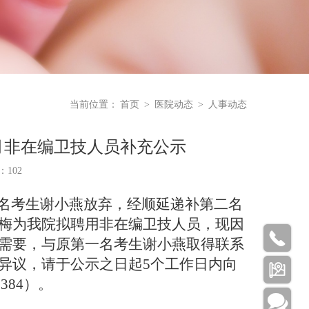
当前位置：
首页
>
医院动态
>
人事动态
3月非在编卫技人员补充公示
数：
102
一名考生谢小燕放弃，
经
顺延递补第二名
梅
为我院拟聘用非在编
卫技人员
，现因

需要，与原第一名考生谢小燕取得联系
异议，请于公示之日起
5个工作日内向

384）。
