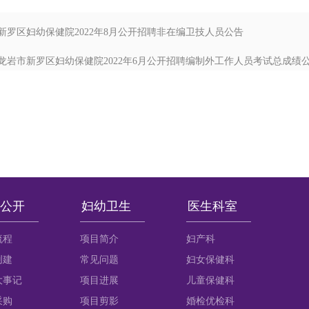
新罗区妇幼保健院2022年8月公开招聘非在编卫技人员公告
龙岩市新罗区妇幼保健院2022年6月公开招聘编制外工作人员考试总成绩
公开
妇幼卫生
医生科室
流程
项目简介
妇产科
创建
常见问题
妇女保健科
大事记
项目进展
儿童保健科
采购
项目剪影
婚检优检科