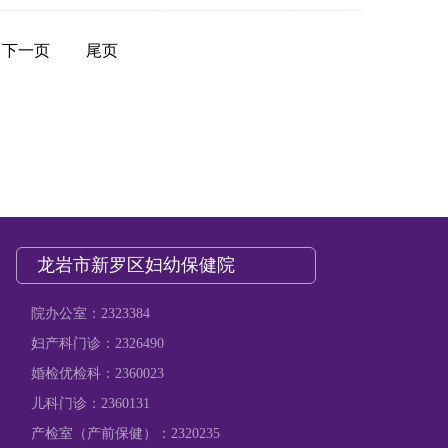
下一页
尾页
龙岩市新罗区妇幼保健院
院办公室：2323384
妇产科门诊：2326490
婚检优检科：2360023
儿科门诊：2360131
产检室（产前保健）：2320235