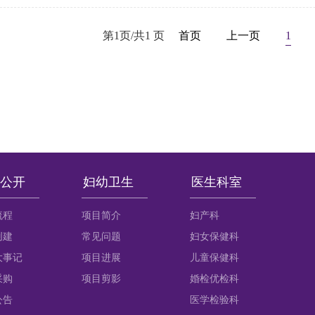
第1页/共1 页
首页
上一页
1
公开
妇幼卫生
医生科室
流程
项目简介
妇产科
创建
常见问题
妇女保健科
大事记
项目进展
儿童保健科
采购
项目剪影
婚检优检科
公告
医学检验科