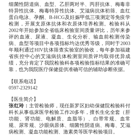
细菌性阴道病、血型、乙肝两对半、丙肝抗体、梅毒非
特异性抗体、梅毒特异性抗体、艾滋病抗体初筛、血红
蛋白电泳、孕酮、B-HCG及妊娠甲低三项测定等免疫学
检测，开展支原体抗体和衣原体培养检测。检验科从
2002年开始参加全省临床检验室间质量评比，历年来参
评的血液、尿液、凝血、生化分析、输血前检测传染
病、血型等项目
中各项指标均达优秀等级，同时于2003
年顺利通过HIV抗体筛查实验室的验收，每年参加福建
省疾控中心的艾滋病抗体检测室间质评均取得优异成
绩，充分肯定了我院检验科各项检验指标结果的准确可
靠，也为我院医疗保健提供准确可信的辅助诊断依据。
【联系电话】
0597-2329142
【医生简介】
张红玲：
主管检验师，现任新罗区妇幼保健院检验科付
科长从事临床医学检验工作20多年，擅长生化全套（肝
功能、肾功能、电解质、血脂等）、白带常规、血常
规、尿常规、沙眼病原体、细菌性阴道病、梅毒、艾滋
病检测、凝血功能检测、激素类等医学检验项目。